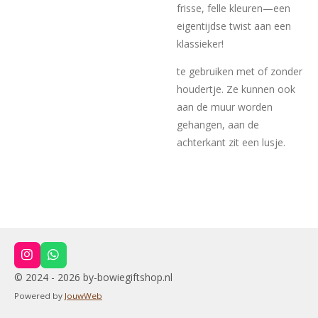
frisse, felle kleuren—een
eigentijdse twist aan een
klassieker!
te gebruiken met of zonder
houdertje. Ze kunnen ook
aan de muur worden
gehangen, aan de
achterkant zit een lusje.
I
W
n
h
© 2024 - 2026 by-bowiegiftshop.nl
s
a
t
t
Powered by
JouwWeb
a
s
g
A