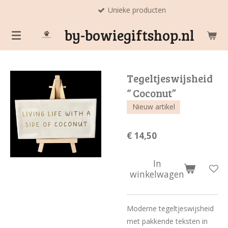
Unieke producten
Ga
direct
by-bowiegiftshop.nl
naar
de
hoofdinhoud
Tegeltjeswijsheid
“ Coconut”
Nieuw artikel
€ 14,50
In
winkelwagen
Moderne tegeltjeswijsheid
met pakkende teksten in