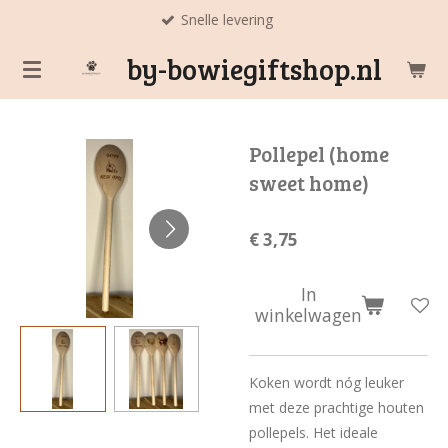
Snelle levering
Ga
direct
by-bowiegiftshop.nl
naar
de
hoofdinhoud
Pollepel (home
sweet home)
€ 3,75
In
winkelwagen
Koken wordt nóg leuker
met deze prachtige houten
pollepels. Het ideale