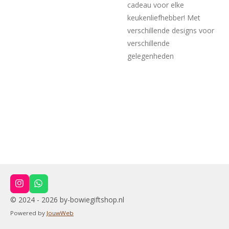
cadeau voor elke
keukenliefhebber! Met
verschillende designs voor
verschillende
gelegenheden
I
W
n
h
© 2024 - 2026 by-bowiegiftshop.nl
s
a
t
t
Powered by
JouwWeb
a
s
g
A