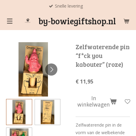
Snelle levering
Ga
direct
by-bowiegiftshop.nl
naar
de
hoofdinhoud
Zelfwaterende pin
“f*ck you
kabouter” (roze)
€ 11,95
In
winkelwagen
Zelfwaterende pin in de
vorm van de welbekende