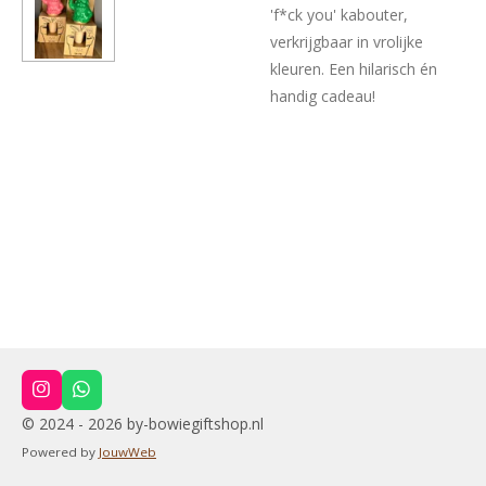
'f*ck you' kabouter,
verkrijgbaar in vrolijke
kleuren. Een hilarisch én
handig cadeau!
I
W
n
h
© 2024 - 2026 by-bowiegiftshop.nl
s
a
t
t
Powered by
JouwWeb
a
s
g
A