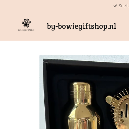
Snell
Ga
direct
naar
by-bowiegiftshop.nl
de
hoofdinhoud