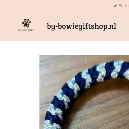
Snell
Ga
direct
naar
by-bowiegiftshop.nl
de
hoofdinhoud